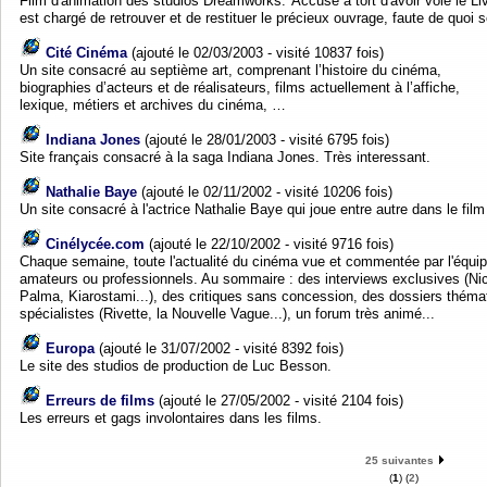
Film d'animation des studios Dreamworks."Accusé à tort d'avoir volé le Liv
est chargé de retrouver et de restituer le précieux ouvrage, faute de quoi 
Cité Cinéma
(ajouté le 02/03/2003 - visité 10837 fois)
Un site consacré au septième art, comprenant l’histoire du cinéma,
biographies d’acteurs et de réalisateurs, films actuellement à l’affiche,
lexique, métiers et archives du cinéma, …
Indiana Jones
(ajouté le 28/01/2003 - visité 6795 fois)
Site français consacré à la saga Indiana Jones. Très interessant.
Nathalie Baye
(ajouté le 02/11/2002 - visité 10206 fois)
Un site consacré à l'actrice Nathalie Baye qui joue entre autre dans le fi
Cinélycée.com
(ajouté le 22/10/2002 - visité 9716 fois)
Chaque semaine, toute l'actualité du cinéma vue et commentée par l'équip
amateurs ou professionnels. Au sommaire : des interviews exclusives (Nic
Palma, Kiarostami...), des critiques sans concession, des dossiers théma
spécialistes (Rivette, la Nouvelle Vague...), un forum très animé...
Europa
(ajouté le 31/07/2002 - visité 8392 fois)
Le site des studios de production de Luc Besson.
Erreurs de films
(ajouté le 27/05/2002 - visité 2104 fois)
Les erreurs et gags involontaires dans les films.
25 suivantes
(
1
) (
2
)