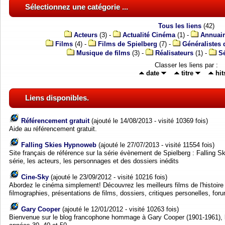
Sélectionnez une catégorie ...
Tous les liens
(42)
Acteurs
(3) -
Actualité Cinéma
(1) -
Annuai
Films
(4) -
Films de Spielberg
(7) -
Généralistes
Musique de films
(3) -
Réalisateurs
(1) -
Sé
Classer les liens par :
date
titre
hit
Liens disponibles.
Référencement gratuit
(ajouté le 14/08/2013 - visité 10369 fois)
Aide au référencement gratuit.
Falling Skies Hypnoweb
(ajouté le 27/07/2013 - visité 11554 fois)
Site français de référence sur la série évènement de Spielberg : Falling Sk
série, les acteurs, les personnages et des dossiers inédits
Cine-Sky
(ajouté le 23/09/2012 - visité 10216 fois)
Abordez le cinéma simplement! Découvrez les meilleurs films de l'histoir
filmographies, présentations de films, dossiers, critiques personelles, for
Gary Cooper
(ajouté le 12/01/2012 - visité 10263 fois)
Bienvenue sur le blog francophone hommage à Gary Cooper (1901-1961), l