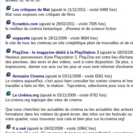
années 30, 40 et 50.
Les critiques de Mat
(ajouté le 11/11/2011 - visité 6488 fois)
Mat vous exposes ces critiques de films
Ecranbis.com
(ajouté le 28/02/2011 - visité 7005 fois)
le meilleur du cinéma fantastique , d'horreur et de science fiction.
vogazette
(ajouté le 19/11/2009 - visité 9684 fois)
le site de tous les cinémas,un site cinéphilique plein de trouvailles et de 
PlayZine - le magazine dédié à la PlayStation 3
(ajouté le 18/03/200
Heureux possesseurs d'une Playstation 3, PlayZine est votre lieu d'écha
des previews, des tests et des vidéos, sont à votre disposition. De plus, 
impressions, donner vos avis sur les jeux et vous tenir informer d'evéne
Annuaire Cinema
(ajouté le 03/11/2008 - visité 6591 fois)
Le cinéma aujourd'hui, c'est aussi bien consulter les sorties cinema et hora
travailler a faire un film, le réaliser...Topcinéma, sélectionne pour vous le 
Le cinéma.org
(ajouté le 03/11/2008 - visité 9782 fois)
Le-cinema.org regroupe des sites de cinema.
Que vous cherchiez les actualités du cinéma ou les actualités des acteurs
formations dans les métiers du grand écran, des infos sur les festivals ou 
votre quartier, vous trouverez tout cela et bien plus sur le-cinema.org!
Il a osé
(ajouté le 24/02/2008 - visité 10962 fois)