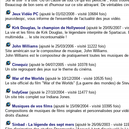
Sur le site "Il a osé. Où on cause de tout ce qui est pelloche", vous trouve
Beaucoup de bon sens et d'humour sur ce site attrayant. De véritables cin
Jeux Vidéo PC
(ajouté le 01/02/2008 - visité 10684 fois)
jeuxvideopc, vous informe de l'ensemble de l'actualité des jeux vidéo.
Kirk Douglas, le champion de Hollywood
(ajouté le 20/05/2007 - vis
La vie et les films de Kirk Douglas, le légendaire interprète de Spartacus.
multimédia ... le site incontournable !
John Williams
(ajouté le 25/03/2006 - visité 11222 fois)
Site américain sur le compositeur de musique, John Williams.
John Williams est le compositeur de pratiquement toutes les musiques de
Cinequiz
(ajouté le 04/07/2005 - visité 10378 fois)
Un site regroupant des jeux sur le theme du cinéma.
War of the Worlds
(ajouté le 10/12/2004 - visité 10535 fois)
Le site officiel du film "War of the Worlds" (La guerre des mondes) de St
IndyGear
(ajouté le 27/10/2004 - visité 11477 fois)
Un site très complet sur Indiana Jones.
Musiques de vos films
(ajouté le 15/09/2004 - visité 10395 fois)
Compositions de musiques de films originales et personnalisées pour vid
droits d'auteur.
Sinbad - La légende des sept mers
(ajouté le 26/06/2003 - visité 119