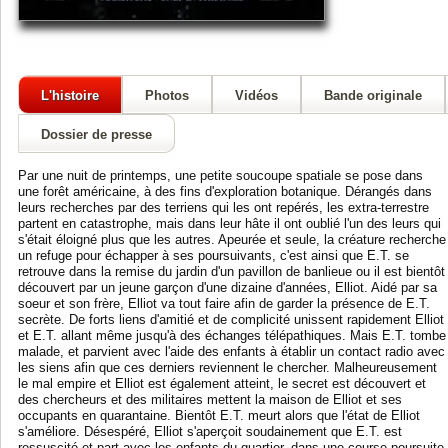
L'histoire
Photos
Vidéos
Bande originale
Dossier de presse
Par une nuit de printemps, une petite soucoupe spatiale se pose dans
une forêt américaine, à des fins d'exploration botanique. Dérangés dans
leurs recherches par des terriens qui les ont repérés, les extra-terrestre
partent en catastrophe, mais dans leur hâte il ont oublié l'un des leurs qui
s'était éloigné plus que les autres. Apeurée et seule, la créature recherche
un refuge pour échapper à ses poursuivants, c'est ainsi que E.T. se
retrouve dans la remise du jardin d'un pavillon de banlieue ou il est bientôt
découvert par un jeune garçon d'une dizaine d'années, Elliot. Aidé par sa
soeur et son frère, Elliot va tout faire afin de garder la présence de E.T.
secrète. De forts liens d'amitié et de complicité unissent rapidement Elliot
et E.T. allant même jusqu'à des échanges télépathiques. Mais E.T. tombe
malade, et parvient avec l'aide des enfants à établir un contact radio avec
les siens afin que ces derniers reviennent le chercher. Malheureusement
le mal empire et Elliot est également atteint, le secret est découvert et
des chercheurs et des militaires mettent la maison de Elliot et ses
occupants en quarantaine. Bientôt E.T. meurt alors que l'état de Elliot
s'améliore. Désespéré, Elliot s'aperçoit soudainement que E.T. est
ressuscité et part avec les enfants du quartier, dans une course poursuite