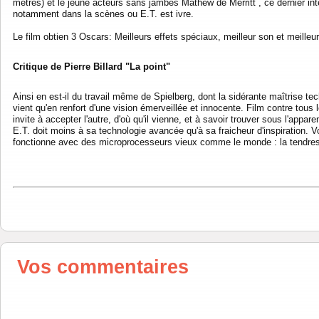
mètres) et le jeune acteurs sans jambes Mathew de Merritt , ce dernier int
notamment dans la scènes ou E.T. est ivre.
Le film obtien 3 Oscars: Meilleurs effets spéciaux, meilleur son et meilleu
Critique de Pierre Billard "La point"
Ainsi en est-il du travail même de Spielberg, dont la sidérante maîtrise te
vient qu'en renfort d'une vision émerveillée et innocente. Film contre tous
invite à accepter l'autre, d'où qu'il vienne, et à savoir trouver sous l'appare
E.T. doit moins à sa technologie avancée qu'à sa fraicheur d'inspiration. V
fonctionne avec des microprocesseurs vieux comme le monde : la tendresse
Vos commentaires