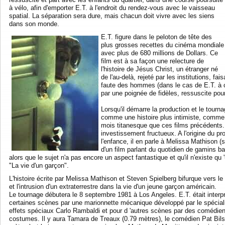
à vélo, afin d'emporter E.T. à l'endroit du rendez-vous avec le vaisseau
spatial. La séparation sera dure, mais chacun doit vivre avec les siens
dans son monde.
E.T. figure dans le peloton de tête des
plus grosses recettes du cinéma mondiale
avec plus de 680 millions de Dollars. Ce
film est à sa façon une relecture de
l'histoire de Jésus Christ, un étranger né
de l'au-delà, rejeté par les institutions, fa
faute des hommes (dans le cas de E.T. à ca
par une poignée de fidèles, ressuscite pour
Lorsqu'il démarre la production et le tourn
comme une histoire plus intimiste, comme
mois titanesque que ces films précédents
investissement fructueux. A l'origine du pro
l'enfance, il en parle à Melissa Mathison
d'un film parlant du quotidien de gamins b
alors que le sujet n'a pas encore un aspect fantastique et qu'il n'existe qu 
"La vie d'un garçon".
L'histoire écrite par Melissa Mathison et Steven Spielberg bifurque vers le
et l'intrusion d'un extraterrestre dans la vie d'un jeune garçon américain.
Le tournage débutera le 8 septembre 1981 à Los Angeles. E.T. était interp
certaines scènes par une marionnette mécanique développé par le spécial
effets spéciaux Carlo Rambaldi et pour d 'autres scènes par des comédie
costumes. Il y aura Tamara de Treaux (0.79 mètres), le comédien Pat Bils