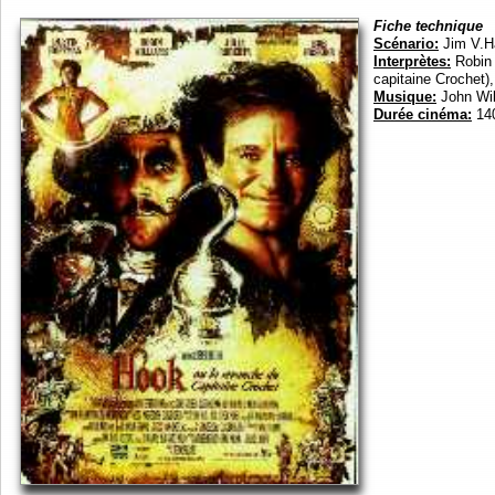
Fiche technique
Scénario:
Jim V.Ha
Interprètes:
Robin 
capitaine Crochet),
Musique:
John Wil
Durée cinéma:
140