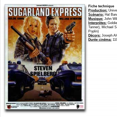
Fiche technique
Production:
Univer
Scénario:
Hal Bar
Musique:
John Wil
Interprètes:
Goldie
Tanner), Michael S
Poplin)
Décors:
Joseph Al
Durée cinéma:
110