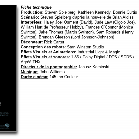
Fiche technique
Production:
Steven Spielberg, Kathleen Kennedy, Bonnie Curtis
Scénario:
Steven Spielberg d'après la nouvelle de Brian Aldiss
Interprètes:
Haley Joel Osment (David), Jude Law (Gigolo Joe),
William Hurt (le Professeur Hobby), Frances O'Connor (Monica
Swinton), Jake Thomas (Martin Swinton), Sam Robards (Henry
Swinton), Brendan Gleeson (Lord Johnson-Johnson)
Décorateur:
Rick Carter
Conception des robots:
Stan Winston Studio
Effets Visuels et Animations:
Industrial Light & Magic
Effets Visuels et sonores:
1.85 / Dolby Digital / DTS / SDDS /
Agréé THX
Directeur de la photographie:
Janusz Kaminski
Musique:
John Williams
Durée cinéma:
145 mn Couleur