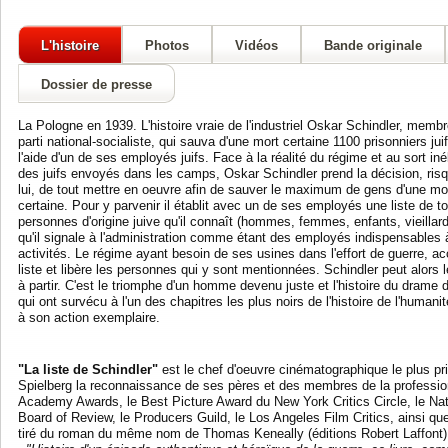
L'histoire
Photos
Vidéos
Bande originale
Dossier de presse
La Pologne en 1939. L'histoire vraie de l'industriel Oskar Schindler, memb
parti national-socialiste, qui sauva d'une mort certaine 1100 prisonniers jui
l'aide d'un de ses employés juifs. Face à la réalité du régime et au sort iné
des juifs envoyés dans les camps, Oskar Schindler prend la décision, ris
lui, de tout mettre en oeuvre afin de sauver le maximum de gens d'une mo
certaine. Pour y parvenir il établit avec un de ses employés une liste de t
personnes d'origine juive qu'il connaît (hommes, femmes, enfants, vieillard
qu'il signale à l'administration comme étant des employés indispensables 
activités. Le régime ayant besoin de ses usines dans l'effort de guerre, a
liste et libère les personnes qui y sont mentionnées. Schindler peut alors l
à partir. C'est le triomphe d'un homme devenu juste et l'histoire du drame 
qui ont survécu à l'un des chapitres les plus noirs de l'histoire de l'humani
à son action exemplaire.
"La liste de Schindler"
est le chef d'oeuvre cinématographique le plus pri
Spielberg la reconnaissance de ses pères et des membres de la profession
Academy Awards, le Best Picture Award du New York Critics Circle, le Nati
Board of Review, le Producers Guild, le Los Angeles Film Critics, ainsi qu
tiré du roman du même nom de Thomas Keneally (éditions Robert Laffont)