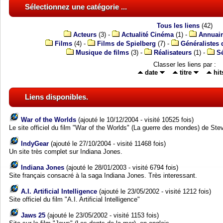
Sélectionnez une catégorie ...
Tous les liens
(42)
Acteurs
(3) -
Actualité Cinéma
(1) -
Annuai
Films
(4) -
Films de Spielberg
(7) -
Généralistes
Musique de films
(3) -
Réalisateurs
(1) -
Sé
Classer les liens par :
date
titre
hit
Liens disponibles.
War of the Worlds
(ajouté le 10/12/2004 - visité 10525 fois)
Le site officiel du film "War of the Worlds" (La guerre des mondes) de St
IndyGear
(ajouté le 27/10/2004 - visité 11468 fois)
Un site très complet sur Indiana Jones.
Indiana Jones
(ajouté le 28/01/2003 - visité 6794 fois)
Site français consacré à la saga Indiana Jones. Très interessant.
A.I. Artificial Intelligence
(ajouté le 23/05/2002 - visité 1212 fois)
Site officiel du film "A.I. Artificial Intelligence"
Jaws 25
(ajouté le 23/05/2002 - visité 1153 fois)