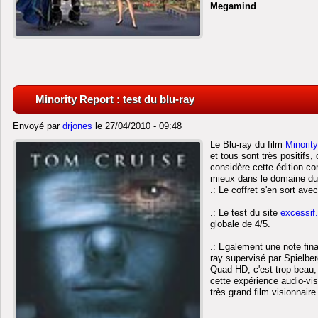
Megamind
Minority Report : test du blu-ray
Envoyé par
drjones
le 27/04/2010 - 09:48
Le Blu-ray du film
Minority
et tous sont très positif
considère cette édition c
mieux dans le domaine du 
.: Le coffret s'en sort ave
.: Le test du site
excessif
globale de 4/5.
.: Egalement une note fin
ray supervisé par Spielberg
Quad HD, c'est trop beau,
cette expérience audio-vis
très grand film visionnaire