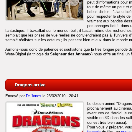
peut d'informations pour 
tout de même un peut et 
bribes d'infos : "J'ai util
pour respecter le style de
vraiment aux bandes dessi
personnages fictifs dans 
fantastique. Il travaillait sur le monde réel ; il faisait même des recherch
semblait que les prises de vue réelles ne conviendraient pas à l'univers 
semblé réalistes sur les acteurs ; ils passent bien mieux dans le monde 
Armons-nous donc de patience et souhaitons que la très longue période d
Weta-Digital (la trilogie du
Seigneur des Anneaux
) nous offre au final un 
Dragons arrive
Envoyé par
Dr Jones
le 23/02/2010 - 20:41
Le dessin animé "Dragons
prochainement au cinéma. 
aventures de Harold, jeune
visible en 3D dans les sal
qui est très bien aussi).
Pour vous y préparer, vo
français
du film, ou
sur le