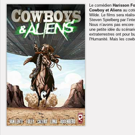
Le comédien
Harisson F
Cowboy et Aliens
au coté
Wilde. Le films sera réali
Steven Spielberg par l’in
Nous n’avons pas encore d
une petite idée du scénar
extraterrestres ont pour bu
l'Humanité. Mais les cowb