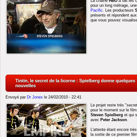
La chaine
HBO
à fait les
pour un long métrage, une
Pacific
. Les producteurs
S
présents et répondent aux
que vous pouvez visualis
Tintin, le secret de la licorne : Spielberg donne quelques
nouvelles
Envoyé par
Dr Jones
le 24/02/2010 - 22:41
Le projet reste très "secre
pour le moment sur le fil
Steven Spielberg
et qui s
avec
Peter Jackson
.
L'attente étant encore trè
la sortie de ce premier fil