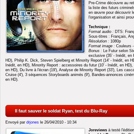
Pre-Crime découvre au reto
la liste des futurs criminel
en œuvre pour découvrir l
l'organisation et ainsi pr
Technique :
Format audio :
DTS: Franç
Sous-titres : Français, An
Résolution :
1080p
Format image :
Couleurs - 
Bonus :
Le Futur selon Ste
exclusive (35' - Inédit, e
HD), Philip K. Dick, Steven Spielberg et Minority Report (14' - Inédit, en HD)
Inédit, en HD), Minority Report : accessoires du futur (10' - Inédit, en HD),
en HD), Du livre à l'écran (19'), Analyse de Minority Report (33'), Les casca
Cruise (4'), 3 séquences Storyboards animés (9'), Bandes-annonces cinéma
en HD).
Il faut sauver le soldat Ryan, test du Blu-Ray
Envoyé par
drjones
le 26/04/2010 - 10:34
Joreviews
à testé l'éditi