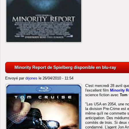
Minority Report de Spielberg disponible en blu-ray
Envoyé par
drjones
le 26/04/2010 - 11:54
C'est mercredi 28 avril que
l'excellent film
Minority R
science fiction avec
Tom 
"Les USA en 2054, une nouv
la division Pre-Crime est 
même qu'il ne commette so
anticipation. Des médiums
comités de trois. Si deux 
condamné. L'agent Jon And