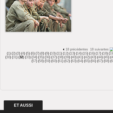
18 précédentes
18 suivantes
(
1
) (
2
) (
3
) (
4
) (
5
) (
6
) (
7
) (
8
) (
9
) (
10
) (
11
) (
12
) (
13
) (
14
) (
15
) (
16
) (
17
) (
18
) (
1
(
30
) (
31
) (
32
) (
33
) (
34
) (
35
) (
36
) (
37
) (
38
) (
39
) (
40
) (
41
) (
42
) (
43
) (
44
) (
45
) (
4
(
57
) (
58
) (
59
) (
60
) (
61
) (
62
) (
63
) (
64
) (
65
) (
66
) (
67
) (
68
) (
6
ET AUSSI