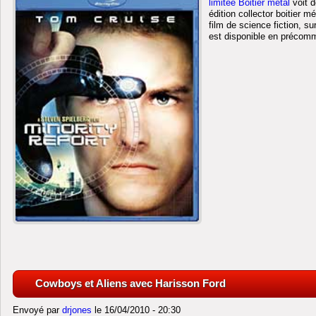
limitée Boitier métal
voit d
édition collector boitier 
film de science fiction, su
est disponible en précomm
Cowboys et Aliens avec Harisson Ford
Envoyé par
drjones
le 16/04/2010 - 20:30