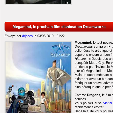
Megamind, le prochain film d’animation Dreamworks
Envoyé par
drjones
le 03/05/2010 - 21:22
Megamind
, le tout nouve
Dreamworks
sortira en Fr
belle réussite artistique 
espérons encore un bon fil
Histoire :
« Depuis des ann
conquérir Metro City. En 
en échec par l’invincible 
jour où Megamind tue Met
Mais un super méchant a b
exister et avoir un but da
fabriquer un nouvel adversa
plus héroïque que le préc
Comme
Dragons
, le film
équipés.
Vous pouvez aussi
visiter
rapidement s'étoffer.
Dans la suite vous pouvez