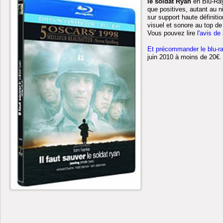
le soldat Ryan
en Blu-Ray
que positives, autant au n
sur support haute définiti
visuel et sonore au top de
Vous pouvez lire
l'avis de
Et précommander le blu-ra
juin 2010 à moins de 20€.