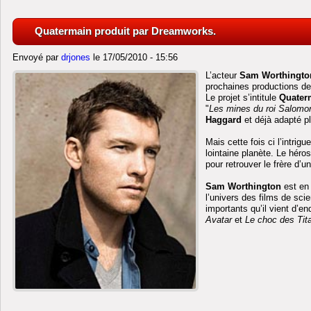
Quatermain produit par Dreamworks.
Envoyé par
drjones
le 17/05/2010 - 15:56
L’acteur
Sam Worthingto
prochaines productions d
Le projet s’intitule
Quater
"
Les mines du roi Salomo
Haggard
et déjà adapté pl
Mais cette fois ci l’intrig
lointaine planète. Le héro
pour retrouver le frère d’u
Sam Worthington
est en 
l’univers des films de scie
importants qu’il vient d’
Avatar
et
Le choc des Tit