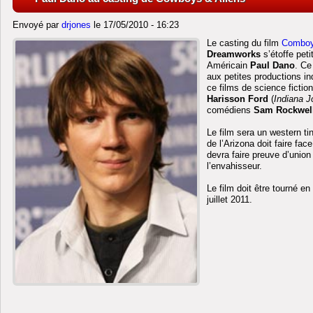
Envoyé par
drjones
le 17/05/2010 - 16:23
Le casting du film
Comboy
Dreamworks
s’étoffe peti
Américain
Paul Dano
. Ce
aux petites productions in
ce films de science fictio
Harisson Ford
(
Indiana 
comédiens
Sam Rockwel
Le film sera un western tin
de l’Arizona doit faire face
devra faire preuve d’union 
l’envahisseur.
Le film doit être tourné en
juillet 2011.