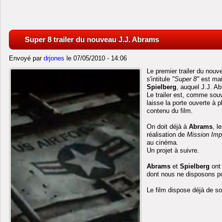
Super 8 trailer du nouveau J.J. Abrams
Envoyé par
drjones
le 07/05/2010 - 14:06
Le premier trailer du nouv
s'intitule
"Super 8"
est main
Spielberg
, auquel J.J. A
Le trailer est, comme so
laisse la porte ouverte à 
contenu du film.
On doit déjà à
Abrams
, l
réalisation de
Mission Imp
au cinéma.
Un projet à suivre.
Abrams
et
Spielberg
ont
dont nous ne disposons pou
Le film dispose déjà de son