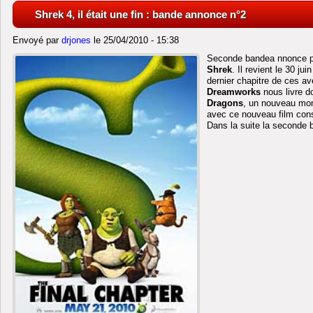
Shrek 4, il était une fin : bande annonce n°2
Envoyé par
drjones
le 25/04/2010 - 15:38
Seconde bandea nnonce pou
Shrek
. Il revient le 30 ju
dernier chapitre de ces a
Dreamworks
nous livre d
Dragons
, un nouveau mom
avec ce nouveau film con
Dans la suite la seconde