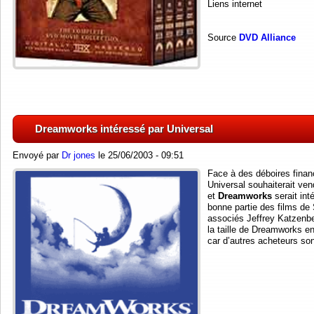
Liens internet
Source
DVD Alliance
Dreamworks intéressé par Universal
Envoyé par
Dr jones
le 25/06/2003 - 09:51
Face à des déboires financ
Universal souhaiterait ve
et
Dreamworks
serait int
bonne partie des films de 
associés Jeffrey Katzenbe
la taille de Dreamworks en
car d’autres acheteurs son