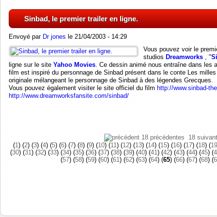
Sinbad, le premier trailer en ligne.
Envoyé par
Dr jones
le 21/04/2003 - 14:29
Vous pouvez voir le premie
studios
Dreamworks
, "
S
ligne sur le site
Yahoo Movies
. Ce dessin animé nous entraîne dans les a
film est inspiré du personnage de Sinbad présent dans le conte Les milles 
originale mélangeant le personnage de Sinbad à des légendes Grecques.
Vous pouvez également visiter le site officiel du film
http://www.sinbad-th
http://www.dreamworksfansite.com/sinbad/
18 précédentes
18 suivan
(
1
) (
2
) (
3
) (
4
) (
5
) (
6
) (
7
) (
8
) (
9
) (
10
) (
11
) (
12
) (
13
) (
14
) (
15
) (
16
) (
17
) (
18
) (
1
(
30
) (
31
) (
32
) (
33
) (
34
) (
35
) (
36
) (
37
) (
38
) (
39
) (
40
) (
41
) (
42
) (
43
) (
44
) (
45
) (
4
(
57
) (
58
) (
59
) (
60
) (
61
) (
62
) (
63
) (
64
) (
65
) (
66
) (
67
) (
68
) (
6