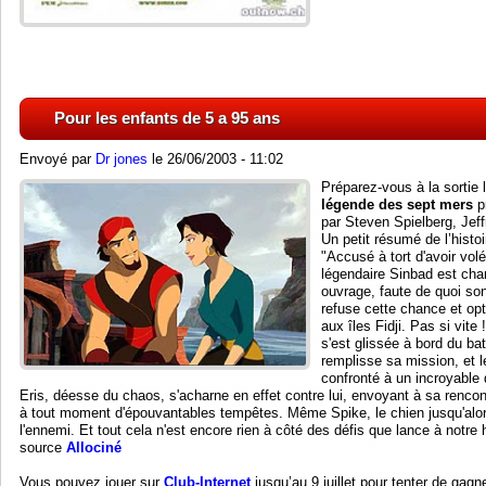
Pour les enfants de 5 a 95 ans
Envoyé par
Dr jones
le 26/06/2003 - 11:02
Préparez-vous à la sortie l
légende des sept mers
p
par Steven Spielberg, Jef
Un petit résumé de l’histoi
"Accusé à tort d'avoir volé
légendaire Sinbad est char
ouvrage, faute de quoi son
refuse cette chance et opt
aux îles Fidji. Pas si vite
s'est glissée à bord du bat
remplisse sa mission, et l
confronté à un incroyable
Eris, déesse du chaos, s'acharne en effet contre lui, envoyant à sa renc
à tout moment d'épouvantables tempêtes. Même Spike, le chien jusqu'alors 
l'ennemi. Et tout cela n'est encore rien à côté des défis que lance à notre 
source
Allociné
Vous pouvez jouer sur
Club-Internet
jusqu’au 9 juillet pour tenter de gagn