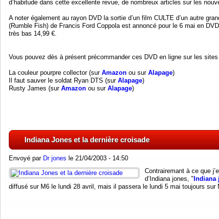
d’habitude dans cette excellente revue, de nombreux articles sur les nouv
A noter également au rayon DVD la sortie d’un film CULTE d’un autre gran
(Rumble Fish) de Francis Ford Coppola est annoncé pour le 6 mai en DVD 
très bas 14,99 €.
Vous pouvez dès à présent précommander ces DVD en ligne sur les sites
La couleur pourpre collector (sur
Amazon
ou sur
Alapage
)
Il faut sauver le soldat Ryan DTS (sur
Alapage
)
Rusty James (sur
Amazon
ou sur
Alapage
)
Indiana Jones et la dernière croisade
Envoyé par
Dr jones
le 21/04/2003 - 14:50
Contrairemant à ce que j’e
d’Indiana jones, "
Indiana 
diffusé sur M6 le lundi 28 avril, mais il passera le lundi 5 mai toujours su