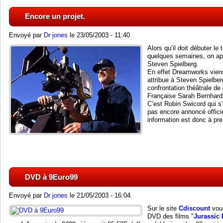
Encore un projet.
Envoyé par
Dr jones
le 23/05/2003 - 11:40
Alors qu’il doit débuter le
quelques semaines, on ap
Steven Spielberg.
En effet Dreamworks viens
attribue à Steven Spielberg 
confrontation théâtrale de
Française Sarah Bernhardt 
C’est Robin Swicord qui s’
pas encore annoncé officiel
information est donc à pr
DVD à 9Euro99
Envoyé par
Dr jones
le 21/05/2003 - 16:04
Sur le site
Cdiscount
vous
DVD des films "
Jurassic 