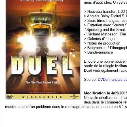
mois d’août chez Universa
> Nouveau transfert 1.33 (
> Anglais Dolby Digital 5.
> Sous-titres français, es
> Entretien avec Steven S
-"Spielberg and the Small 
- "Richard Matheson: The W
> Galeries d'images
> Notes de production
> Biographies / Filmograp
> Bande-annonce
Encore une bonne nouvell
sortie de la trilogie
Indian
Duel
vera également rapid
Source:
DVDenfrancais.c
Modification le 4/09/2003
Nouvelle désillusion, la s
déjà dans le commerce ret
master ainsi qu'un problème dans le remixage de la bande sonore en 5.1 ser