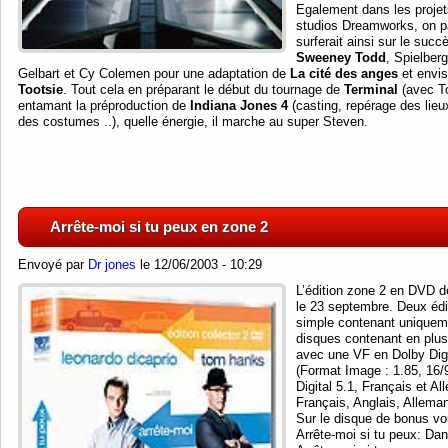
Egalement dans les projet
studios Dreamworks, on p
surferait ainsi sur le su
Sweeney Todd
, Spielber
Gelbart et Cy Colemen pour une adaptation de
La cité des anges
et envis
Tootsie
. Tout cela en préparant le début du tournage de
Terminal
(avec T
entamant la préproduction de
Indiana Jones 4
(casting, repérage des lieu
des costumes ..), quelle énergie, il marche au super Steven.
Arrête-moi si tu peux en zone 2
Envoyé par
Dr jones
le 12/06/2003 - 10:29
L’édition zone 2 en DVD 
le 23 septembre. Deux édit
simple contenant uniquemen
disques contenant en plus
avec une VF en Dolby Digi
(Format Image : 1.85, 16
Digital 5.1, Français et Al
Français, Anglais, Alleman
Sur le disque de bonus vo
Arrête-moi si tu peux: Dan