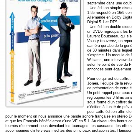
septembre dans une double
- Une édition simple disq
1.85 respecté en 16/9 com
Allemande en Dolby Digita
Digital 5.1 et DTS.
- Une édition double disq
un DVD5 regroupant les b
Laurent Bouzereau qui s’e
Vous y trouverez, un repor
caméra qui aborde la gen
de 30 minutes dans lequel
s’exprime. Un module de 
Williams, une interview du
selon le point de vue du 
annonces sont également d
Pour ce qui est du coffret 
Jones
, l’équipe de la rev
de présentation de cette 
Un petit rappel pour ceux 
regroupera les 3 films ain
sous forme d’un coffret de
d’édition à l’unité de prév
pour cette édition affin d’o
pour le moment on nous annonce une bande sonore française en stéréo Dol
et que les Français bénéficieront d’une VF en 5.1. Au niveau des bonus o
tournés récemment nous dévoilant les tournages, les cascades, les effets 
accompagnés d’interviews inédites des principaux protagonistes, Harisso