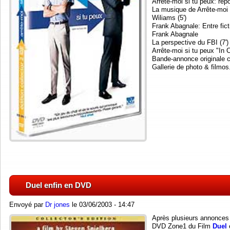
Arrête-moi si tu peux: repo
La musique de Arrête-moi 
Wiliams (5')
Frank Abagnale: Entre ficti
Frank Abagnale
La perspective du FBI (7')
Arrête-moi si tu peux "In Cl
Bande-annonce originale 
Gallerie de photo & filmos
Duel enfin en DVD
Envoyé par
Dr jones
le 03/06/2003 - 14:47
Après plusieurs annonces 
DVD Zone1 du Film
Duel
e