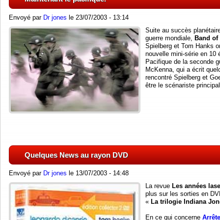
Envoyé par
Dr jones
le 23/07/2003 - 13:14
Suite au succès planétair
guerre mondiale,
Band of 
Spielberg et Tom Hanks on
nouvelle mini-série en 10 
Pacifique de la seconde g
McKenna, qui a écrit quel
rencontré Spielberg et Goe
être le scénariste principa
Quelques News au rayon DVD
Envoyé par
Dr jones
le 13/07/2003 - 14:48
La revue
Les années lase
plus sur les sorties en DV
«
La trilogie Indiana Jo
En ce qui concerne
Arrêt