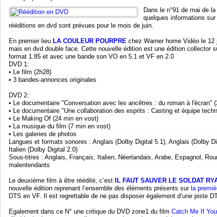
Dans le n°91 de mai de l
quelques informations sur
rééditions en dvd sont prévues pour le mois de juin.
En premier lieu
LA COULEUR POURPRE
chez Warner home Vidéo le 12 jui
mais en dvd double face. Cette nouvelle édition est une édition collector 
format 1.85 et avec une bande son VO en 5.1 et VF en 2.0
DVD 1:
• Le film (2h28)
• 3 bandes-annonces originales
DVD 2:
• Le documentaire "Conversation avec les ancêtres : du roman à l'écran" (
• Le documentaire "Une collaboration des esprits : Casting et équipe tech
• Le Making Of (24 min en vost)
• La musique du film (7 min en vost)
• Les galeries de photos
Langues et formats sonores : Anglais (Dolby Digital 5.1), Anglais (Dolby Dig
Italien (Dolby Digital 2.0)
Sous-titres : Anglais, Français, Italien, Néerlandais, Arabe, Espagnol, Rou
malentendants
Le deuxième film à être réédité, c’est
IL FAUT SAUVER LE SOLDAT RY
nouvelle édition reprenant l’ensemble des éléments présents sur
la premiè
DTS en VF. Il est regrettable de ne pas disposer également d’une piste 
Egalement dans ce N° une critique du DVD zone1 du film
Catch Me If You