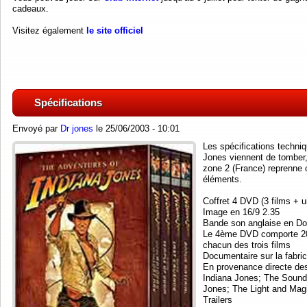
cadeaux.
Visitez également
le site officiel
Spécifications
Envoyé par
Dr jones
le 25/06/2003 - 10:01
Les spécifications techniqu
Jones viennent de tomber, 
zone 2 (France) reprenne 
éléments.
Coffret 4 DVD (3 films +
Image en 16/9 2.35
Bande son anglaise en Dol
Le 4ème DVD comporte 20
chacun des trois films
Documentaire sur la fabrica
En provenance directe des
Indiana Jones; The Sound 
Jones; The Light and Magi
Trailers