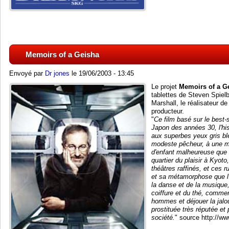
Memoirs of a Geisha
Envoyé par
Dr jones
le 19/06/2003 - 13:45
Le projet
Memoirs of a G
tablettes de Steven Spielb
Marshall, le réalisateur d
producteur.
"
Ce film basé sur le best-
Japon des années 30, l'hist
aux superbes yeux gris bl
modeste pêcheur, à une ma
d'enfant malheureuse que l
quartier du plaisir à Kyot
théâtres raffinés, et ces r
et sa métamorphose que l'o
la danse et de la musique,
coiffure et du thé, comment 
hommes et déjouer la jalou
prostituée très réputée et
société.
" source http://ww