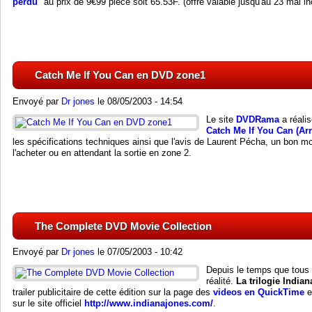
perdu
" au prix de 9€99 pièce soit 65.53F. (offre valable jusqu'au 23 mai in
Catch Me If You Can en DVD zone1
Envoyé par
Dr jones
le 08/05/2003 - 14:54
Le site
DVDRama
a réali
Catch Me If You Can (Arr
les spécifications techniques ainsi que l'avis de Laurent Pécha, un bon m
l'acheter ou en attendant la sortie en zone 2.
The Complete DVD Movie Collection
Envoyé par
Dr jones
le 07/05/2003 - 10:42
Depuis le temps que tous l
réalité.
La trilogie India
trailer publicitaire de cette édition sur la page des
videos en QuickTime
e
sur le site officiel
http://www.indianajones.com/
.